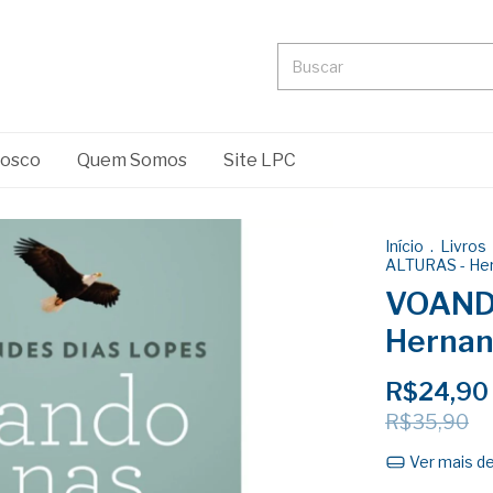
nosco
Quem Somos
Site LPC
Início
.
Livros
ALTURAS - He
VOAND
Hernan
R$24,90
R$35,90
Ver mais d