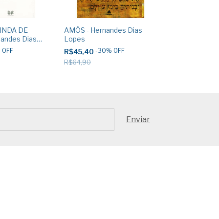
INDA DE
AMÓS - Hernandes Dias
A FELICIDAD
nandes Dias
Lopes
ALCANCE - H
Lopes
%
OFF
-
30
%
OFF
-
30
R$45,40
R$27,20
R$64,90
R$38,90