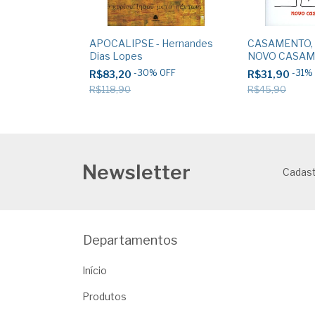
PASTOR -
APOCALIPSE - Hernandes
CASAMENTO, 
as Lopes
Dias Lopes
NOVO CASAM
Hernandes Di
%
OFF
-
30
%
OFF
-
31
%
R$83,20
R$31,90
R$118,90
R$45,90
Newsletter
Cadast
Departamentos
Início
Produtos