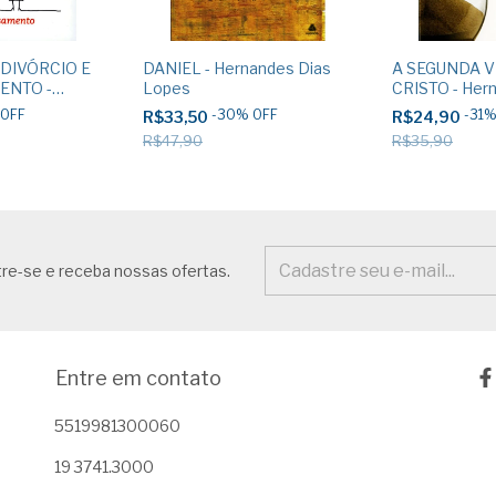
DIVÓRCIO E
DANIEL - Hernandes Dias
A SEGUNDA V
ENTO -
Lopes
CRISTO - Her
as Lopes
Lopes
OFF
-
30
%
OFF
-
31
R$33,50
R$24,90
R$47,90
R$35,90
re-se e receba nossas ofertas.
Entre em contato
5519981300060
19 3741.3000