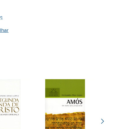
21
lhar