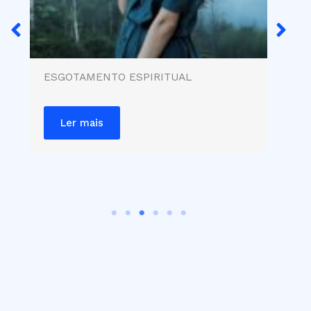
ESGOTAMENTO ESPIRITUAL
A 
IN
TE
Ler mais