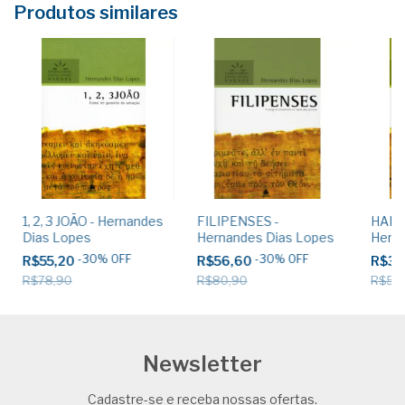
Produtos similares
1, 2, 3 JOÃO - Hernandes
FILIPENSES -
HABA
Dias Lopes
Hernandes Dias Lopes
Herna
-
30
%
OFF
-
30
%
OFF
R$55,20
R$56,60
R$35
R$78,90
R$80,90
R$50
Newsletter
Cadastre-se e receba nossas ofertas.