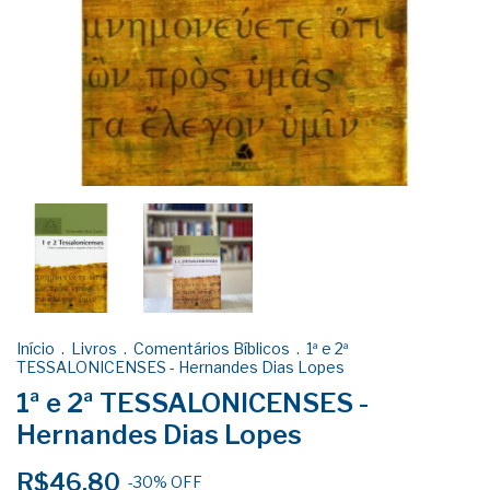
Início
.
Livros
.
Comentários Bíblicos
.
1ª e 2ª
TESSALONICENSES - Hernandes Dias Lopes
1ª e 2ª TESSALONICENSES -
Hernandes Dias Lopes
R$46,80
-
30
%
OFF