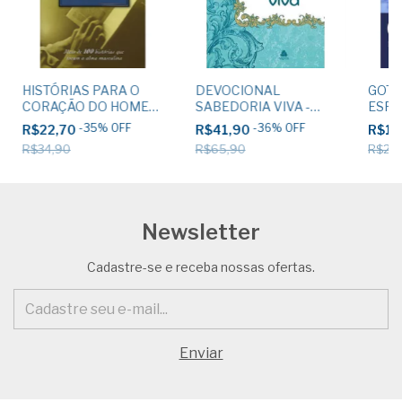
HISTÓRIAS PARA O
DEVOCIONAL
GOTA
CORAÇÃO DO HOMEM
SABEDORIA VIVA -
ESPE
- Alice e Al Gray
HERNANDES DIAS
ALMA
-
35
%
OFF
-
36
%
OFF
R$22,70
R$41,90
R$17
LOPES
Dias 
R$34,90
R$65,90
R$24
Newsletter
Cadastre-se e receba nossas ofertas.