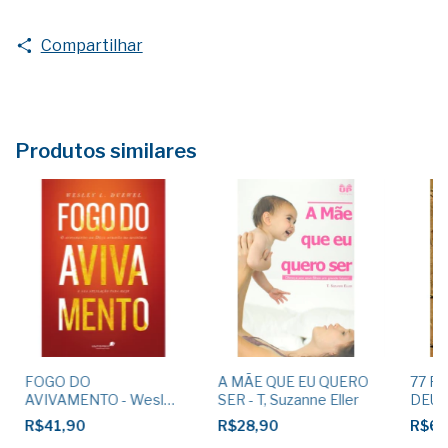
Compartilhar
Produtos similares
FOGO DO
A MÃE QUE EU QUERO
77 P
AVIVAMENTO - Wesley
SER - T, Suzanne Eller
DEUS 
L, Duewel
Mcdow
R$41,90
R$28,90
R$60
Mcdo