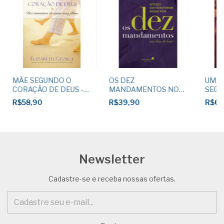
MÃE SEGUNDO O
OS DEZ
UMA 
CORAÇÃO DE DEUS -
MANDAMENTOS NOS
SEGU
Elizabeth George
DIAS DE HOJE - Israel
DE DE
R$58,90
R$39,90
R$67
Belo de Azevedo
Geor
Newsletter
Cadastre-se e receba nossas ofertas.