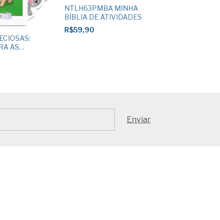
NTLH63PMBA MINHA
KIT MALETA 
BÍBLIA DE ATIVIDADES
MENSAGENS 
R$59,90
R$19,00
ECIOSAS:
RA AS