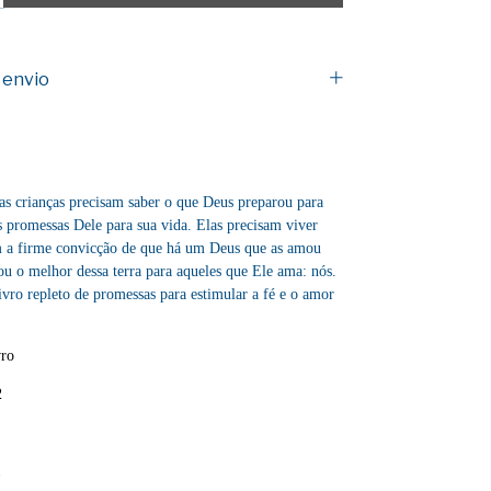
 envio
as crianças precisam saber o que Deus preparou para
s promessas Dele para sua vida. Elas precisam viver
m a firme convicção de que há um Deus que as amou
ou o melhor dessa terra para aqueles que Ele ama: nós.
ivro repleto de promessas para estimular a fé e o amor
vro
2
1