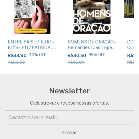
ENTRE PAIS E FILHO -
HOMENS DE ORAÇÃO -
COL
ELYSE FITZPATRICK ,
Hernandes Dias Lopes
COM
JIM NEWHEISER
e Arival Dias Casimiro
EXPO
-
40
%
OFF
-
35
%
OFF
R$33,90
R$30,50
R$1.
TEST
R$56,50
R$46,90
R$2.0
Herna
Newsletter
Cadastre-se e receba nossas ofertas.