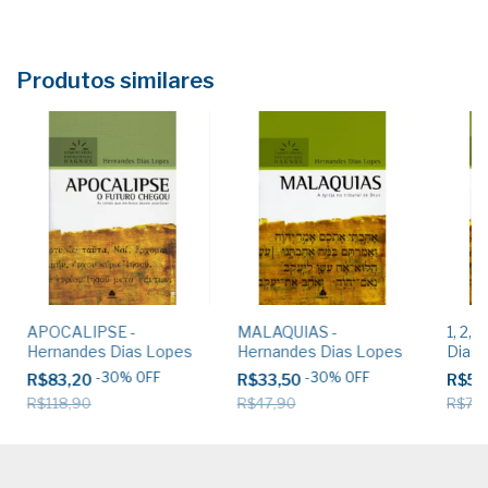
Produtos similares
APOCALIPSE -
MALAQUIAS -
1, 2,
Hernandes Dias Lopes
Hernandes Dias Lopes
Dias 
-
30
%
OFF
-
30
%
OFF
R$83,20
R$33,50
R$55
R$118,90
R$47,90
R$78