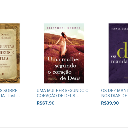
S SOBRE
UMA MULHER SEGUNDO O
OS DEZ MA
IA - Josh
CORAÇÃO DE DEUS -
NOS DIAS DE H
an Mcdowell
Elizabeth George
Belo de Azev
R$67,90
R$39,90