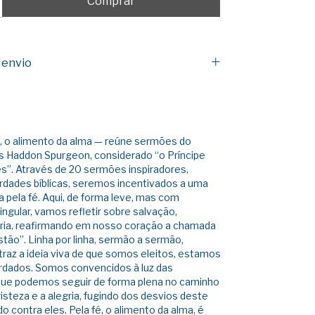
 envio
é, o alimento da alma — reúne sermões do
s Haddon Spurgeon, considerado “o Príncipe
s”. Através de 20 sermões inspiradores,
rdades bíblicas, seremos incentivados a uma
a pela fé. Aqui, de forma leve, mas com
ingular, vamos refletir sobre salvação,
ria, reafirmando em nosso coração a chamada
istão”. Linha por linha, sermão a sermão,
raz a ideia viva de que somos eleitos, estamos
rdados. Somos convencidos à luz das
 que podemos seguir de forma plena no caminho
risteza e a alegria, fugindo dos desvios deste
o contra eles. Pela fé, o alimento da alma, é