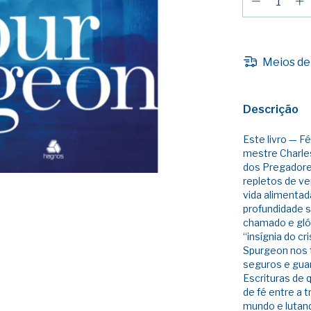
Meios de
Descrição
Este livro — F
mestre Charle
dos Pregadore
repletos de ve
vida alimentad
profundidade s
chamado e gló
“insígnia do cr
Spurgeon nos t
seguros e gua
Escrituras de
de fé entre a t
mundo e lutand