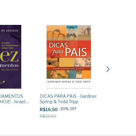
NDAMENTOS
DICAS PARA PAIS - Gardiner
A MÃE QUE E
OJE - Israel
Spring & Tedd Tripp
T, Suzanne Ell
edo
-
30
%
OFF
R$16,50
R$28,90
R$23,50