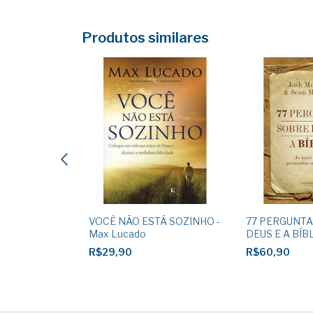
Produtos similares
VOCÊ NÃO ESTÁ SOZINHO -
77 PERGUNTA
 Josh e Sean
Max Lucado
DEUS E A BÍBL
Mcdowell / Se
R$29,90
R$60,90