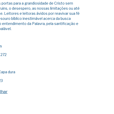
as portas para a grandiosidade de Cristo sem
ruins, o desespero, as nossas limitações ou até
 Leitores e leitoras ávidos por reavivar sua fé
souro bíblico inestimável acerca da busca
o entendimento da Palavra, pela santificação e
alável.
os
 272
apa dura
23
lhar