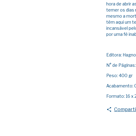
hora de abrir 
temer os dias 
mesmo a morte.
têm aqui um te
incansável pel
por uma fé inab
Editora: Hagn
N° de Páginas:
Peso: 400 gr
Acabamento: C
Formato: 16 x 
Comparti