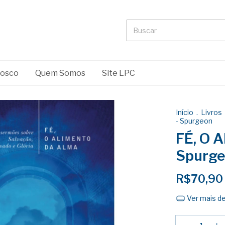
nosco
Quem Somos
Site LPC
Início
.
Livros
- Spurgeon
FÉ, O 
Spurg
R$70,90
Ver mais d