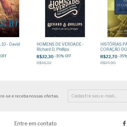
0 - David
HOMENS DE VERDADE -
HISTÓRIAS P
Richard D, Phillips
CORAÇÃO DO
Alice e Al Gray
%
OFF
-
30
%
OFF
-
35
R$32,30
R$22,70
R$46,10
R$34,90
re-se e receba nossas ofertas.
Entre em contato