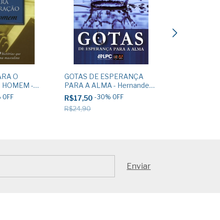
ARA O
GOTAS DE ESPERANÇA
CONEXÃO COM
 HOMEM -
PARA A ALMA - Hernandes
Mcdowell
Dias Lopes
%
OFF
-
30
%
OFF
-
30
R$17,50
R$18,80
R$24,90
R$26,90