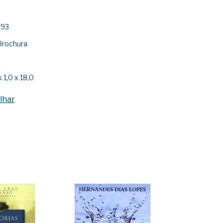
 93
Brochura
 1,0 x 18,0
lhar