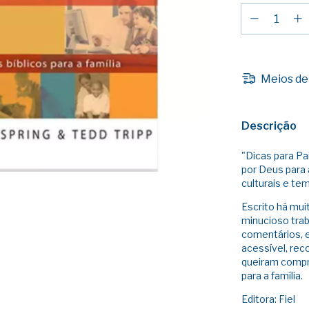
Meios de
Descrição
"Dicas para P
por Deus para 
culturais e te
Escrito há mui
minucioso traba
comentários, e
acessível, rec
queiram compr
para a família.
Editora: Fiel