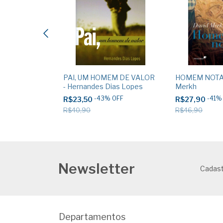
MENTÁRIOS
PAI, UM HOMEM DE VALOR
HOMEM NOTA 1
45 livros -
- Hernandes Dias Lopes
Merkh
as Lopes
40
%
OFF
-
43
%
OFF
-
41
R$23,50
R$27,90
R$40,90
R$46,90
Newsletter
Cadast
Departamentos