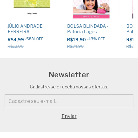
JÚLIO ANDRADE
BOLSA BLINDADA -
BOLS
FERREIRA
Patrícia Lages
Patrí
"CALEIDOSCÓPIO DE
-
58
%
OFF
-
43
%
OFF
R$4,99
R$19,90
R$19
UMA VIDA" - Odayr
R$12,00
R$34,90
R$34
Olivetti
Newsletter
Cadastre-se e receba nossas ofertas.