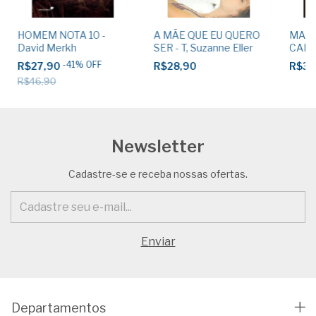
HOMEM NOTA 10 -
A MÃE QUE EU QUERO
MAIS
David Merkh
SER - T, Suzanne Eller
CARPI
Sean
-
41
%
OFF
R$27,90
R$28,90
R$38
R$46,90
Newsletter
Cadastre-se e receba nossas ofertas.
Departamentos