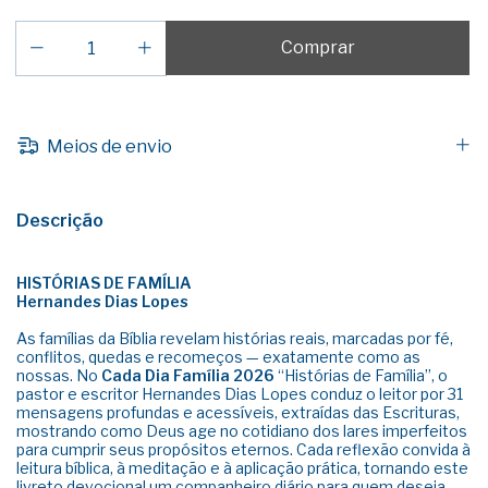
Meios de envio
Descrição
HISTÓRIAS DE FAMÍLIA
Hernandes Dias Lopes
As famílias da Bíblia revelam histórias reais, marcadas por fé,
conflitos, quedas e recomeços — exatamente como as
nossas. No
Cada Dia Família 2026
“Histórias de Família”, o
pastor e escritor Hernandes Dias Lopes conduz o leitor por 31
mensagens profundas e acessíveis, extraídas das Escrituras,
mostrando como Deus age no cotidiano dos lares imperfeitos
para cumprir seus propósitos eternos. Cada reflexão convida à
leitura bíblica, à meditação e à aplicação prática, tornando este
livreto devocional um companheiro diário para quem deseja