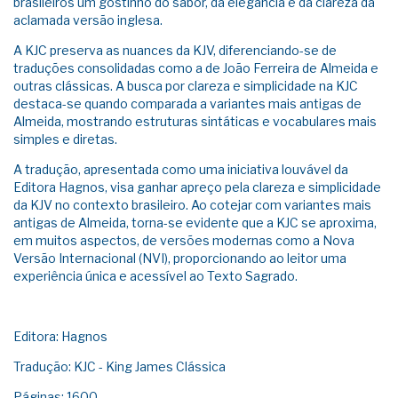
brasileiros um gostinho do sabor, da elegância e da clareza da
aclamada versão inglesa.
A KJC preserva as nuances da KJV, diferenciando-se de
traduções consolidadas como a de João Ferreira de Almeida e
outras clássicas. A busca por clareza e simplicidade na KJC
destaca-se quando comparada a variantes mais antigas de
Almeida, mostrando estruturas sintáticas e vocabulares mais
simples e diretas.
A tradução, apresentada como uma iniciativa louvável da
Editora Hagnos, visa ganhar apreço pela clareza e simplicidade
da KJV no contexto brasileiro. Ao cotejar com variantes mais
antigas de Almeida, torna-se evidente que a KJC se aproxima,
em muitos aspectos, de versões modernas como a Nova
Versão Internacional (NVI), proporcionando ao leitor uma
experiência única e acessível ao Texto Sagrado.
Editora: Hagnos
Tradução: KJC - King James Clássica
Páginas: 1600