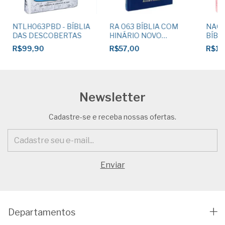
NTLH063PBD - BÍBLIA
RA 063 BÍBLIA COM
NA08
DAS DESCOBERTAS
HINÁRIO NOVO
BÍBL
CÂNTICO - Capa Dura
SUPE
R$99,90
R$57,00
R$18
Gde Azul Indigo
ALME
ROS
Newsletter
Cadastre-se e receba nossas ofertas.
Departamentos