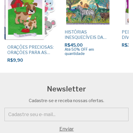
HISTÓRIAS
PEDA
INESQUECÍVEIS DA
DIVER
BÍBLIA
Borja
R$45,00
R$32
ORAÇÕES PRECIOSAS:
Até 50% OFF
em
ORAÇÕES PARA AS
quantidade
REFEIÇÕES
R$9,90
Newsletter
Cadastre-se e receba nossas ofertas.